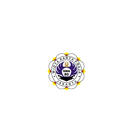
Branding
Fashion
Lifestyle
Saatnya Menggapai Mimpi Bersama
SMAN 80 Jakarta!
Mau punya pengalaman sekolah yang seru dan bisa bantu
wujudkan mimpi? Gabung aja di SMAN 80 Jakarta.
Kontak Kami
Sekolah Menengah Atas Negeri 80 Jakarta atau dikenal juga
dengan nama Depoel adalah Sekolah Menengah Atas Negeri