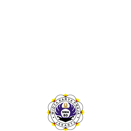
Adminitrasi
Cara Memperbaiki Data NISN Mandiri oleh
Siswa
Cara-Memperbaiki-Data-NISN-Mandiri-oleh-Siswa
May 14, 2025
Saatnya Menggapai Mimpi Bersama
SMAN 80 Jakarta!
Mau punya pengalaman sekolah yang seru dan bisa bantu