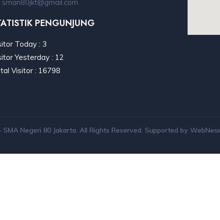
sman80jkt@gmail.com
TATISTIK PENGUNJUNG
sitor Today : 3
sitor Yesterday : 12
tal Visitor : 16798
 SMA Negeri 80 Jakarta. All Rights Reserved. Supported by WebNesi