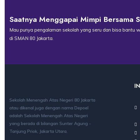
Saatnya Menggapai Mimpi Bersama S
Mau punya pengalaman sekolah yang seru dan bisa bantu w
di SMAN 80 Jakarta.
I
Sekolah Menengah Atas Negeri 80 Jakarta
atau dikenal juga dengan nama Depoel
adalah Sekolah Menengah Atas Negeri
yang berada di bilangan Sunter Agung -
Tanjung Priok, Jakarta Utara.