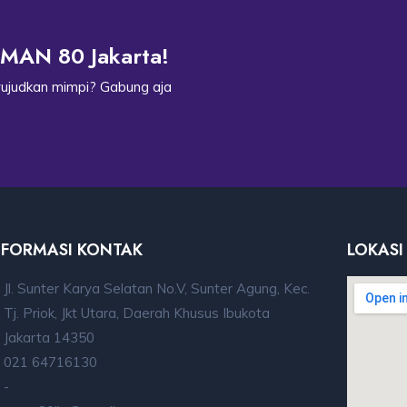
MAN 80 Jakarta!
ujudkan mimpi? Gabung aja
NFORMASI KONTAK
LOKASI
Jl. Sunter Karya Selatan No.V, Sunter Agung, Kec.
Tj. Priok, Jkt Utara, Daerah Khusus Ibukota
Jakarta 14350
021 64716130
-